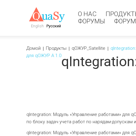
О НАС
ПРОДУКТ
ФОРУМЫ
ФОРУ
English
Русский
Домой
Продукты
qOЖУР_Satellite
qIntegratio
для qОЖУР А 1.0
qIntegratio
qIntegration: Модуль «Управление работами» для 
по блоку задач учета работ по нарядам-допускам
qIntegration: Модуль «Управление работами» для q