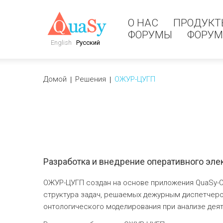
О НАС
ПРОДУКТ
ФОРУМЫ
ФОРУ
English
Русский
Домой
Решения
ОЖУР-ЦУГП
Разработка и внедрение оперативного эле
ОЖУР-ЦУГП создан на основе приложения QuaSy-O
структура задач, решаемых дежурным диспетчером
онтологического моделирования при анализе дея