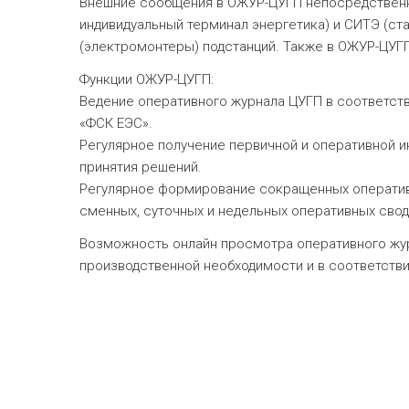
Внешние сообщения в ОЖУР-ЦУГП непосредственн
индивидуальный терминал энергетика) и СИТЭ (с
(электромонтеры) подстанций. Также в ОЖУР-ЦУГ
Функции ОЖУР-ЦУГП:
Ведение оперативного журнала ЦУГП в соответст
«ФСК ЕЭС».
Регулярное получение первичной и оперативной и
принятия решений.
Регулярное формирование сокращенных оперативн
сменных, суточных и недельных оперативных сво
Возможность онлайн просмотра оперативного жу
производственной необходимости и в соответствии