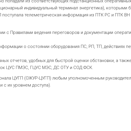
о попадали из соответствующих подстанционных оперативных
тационарный индивидуальный терминал энергетика), которым
П поступала телеметрическая информация из ПТК РС и ПТК ВН
вии с Правилами ведения переговоров и документации операт
нформации о состоянии оборудования ПС, РП, ТП, действиях пе
ых отчетов, удобных для быстрой оценки обстановки, а так
док ЦУС ПМЭС, ГЦУС МЭС, ДС ОТУ и СОД ФСК.
рнала ЦУГП (ОЖУР-ЦУГП) любым уполномоченным руководител
 с их уровнем доступа).