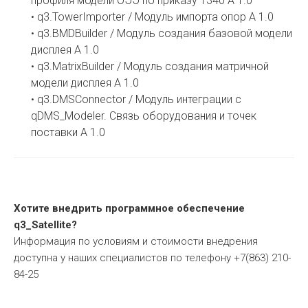
профиля модели ОЭЭ по приказу 1340 A 1.0
q3.TowerImporter / Модуль импорта опор А 1.0
•
q3.BMDBuilder / Модуль создания базовой модели
•
дисплея А 1.0
q3.MatrixBuilder / Модуль создания матричной
•
модели дисплея А 1.0
q3.DMSConnector / Модуль интеграции с
•
qDMS_Modeler. Связь оборудования и точек
поставки А 1.0
Хотите внедрить программное обеспечение
q3_Satellite?
Информация по условиям и стоимости внедрения
доступна у наших специалистов по телефону +7(863) 210-
84-25