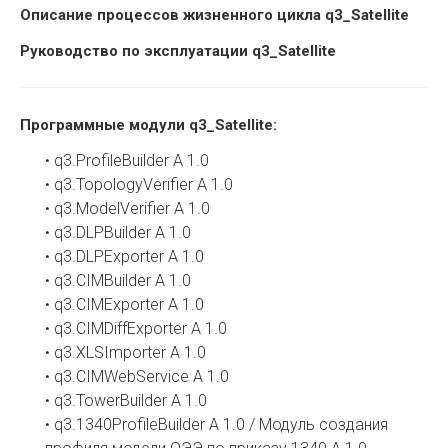
Описание процессов жизненного цикла q3_Satellite
Руководство по эксплуатации q3_Satellite
Программные модули q3_Satellite:
q3.ProfileBuilder А 1.0
•
q3.TopologyVerifier А 1.0
•
q3.ModelVerifier А 1.0
•
q3.DLPBuilder А 1.0
•
q3.DLPExporter А 1.0
•
q3.CIMBuilder А 1.0
•
q3.CIMExporter А 1.0
•
q3.CIMDiffExporter А 1.0
•
q3.XLSImporter А 1.0
•
q3.CIMWebService А 1.0
•
q3.TowerBuilder А 1.0
•
q3.1340ProfileBuilder А 1.0 / Модуль создания
•